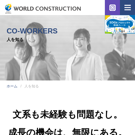
CO-WORKERS
人を知る
ホーム
人を知る
文系も未経験も問題なし。
成長の機会は、無限にある。